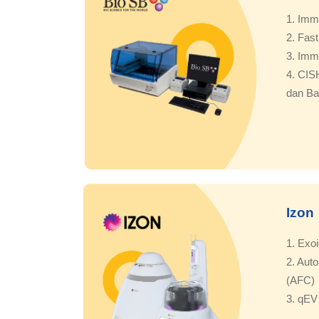
1. Imm
2. Fas
3. Imm
4. CIS
dan Ba
Izon
1. Exo
2. Auto
(AFC)
3. qEV