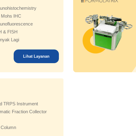
unohistochemistry
t Mohs IHC
unofluorescence
H & FISH
nyak Lagi
Lihat Layanan
id TRPS Instrument
matic Fraction Collector
 Column