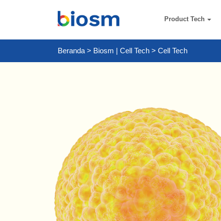
Product Tech
Beranda
>
Biosm | Cell Tech
>
Cell Tech