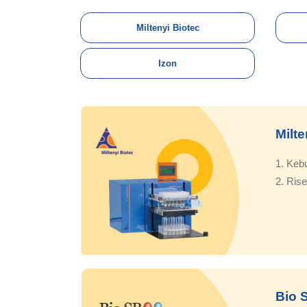
Miltenyi Biotec
Izon
Milte
1. Keb
2. Ri
Bio 