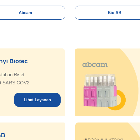
Abcam
Bio SB
nyi Biotec
utuhan Riset
set SARS COV2
Lihat Layanan
SB