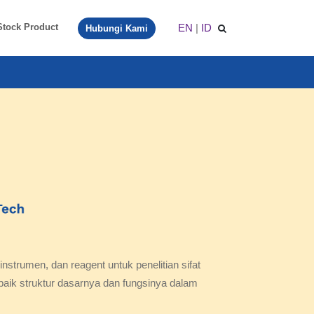
EN
|
ID
Stock Product
Hubungi Kami
nstrumen, dan reagent untuk penelitian sifat
aik struktur dasarnya dan fungsinya dalam