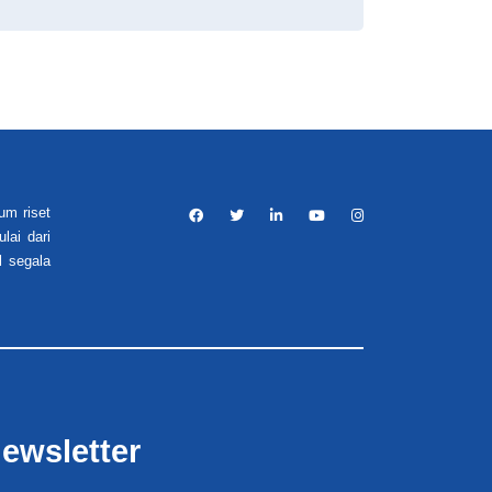
um riset
lai dari
l segala
ewsletter