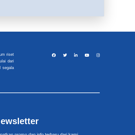
um riset
lai dari
l segala
ewsletter
patkan promo dan info terbaru dari kami.