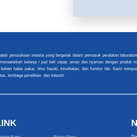
alah perusahaan swasta yang bergerak dalam pemasok peralatan laboratori
i menawarkan belanja / jual beli cepat, aman dan nyaman dengan produk mu
 bahan habis pakai, ilmu hayati, kesehatan, dan furnitur lab. Kami menjua
tas, lembaga penelitian, dan industri.
LINK
N
Da
ntang Kami
Biosm Store