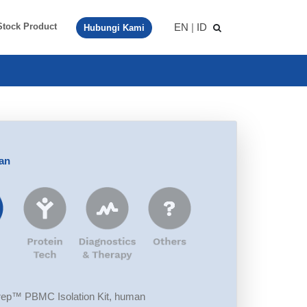
EN
|
ID
Stock Product
Hubungi Kami
aan
p™ PBMC Isolation Kit, human