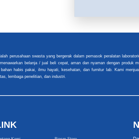
alah perusahaan swasta yang bergerak dalam pemasok peralatan laboratori
i menawarkan belanja / jual beli cepat, aman dan nyaman dengan produk mu
 bahan habis pakai, ilmu hayati, kesehatan, dan furnitur lab. Kami menjua
tas, lembaga penelitian, dan industri.
LINK
N
Da
ntang Kami
Biosm Store