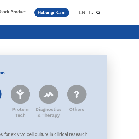
EN
|
ID
Stock Product
Hubungi Kami
aan
 for ex vivo cell culture in clinical research