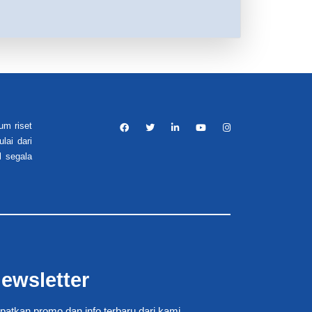
um riset
lai dari
l segala
ewsletter
patkan promo dan info terbaru dari kami.