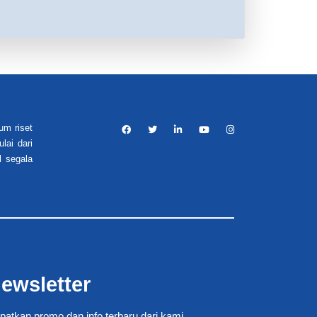
um riset
lai dari
l segala
ewsletter
patkan promo dan info terbaru dari kami.