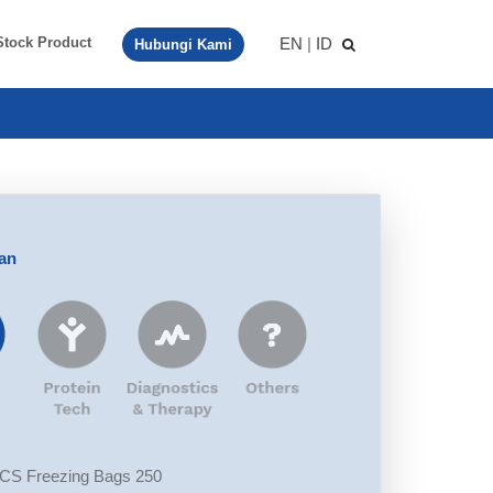
EN
|
ID
Stock Product
Hubungi Kami
aan
S Freezing Bags 250