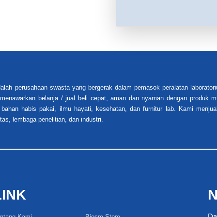
alah perusahaan swasta yang bergerak dalam pemasok peralatan laboratori
i menawarkan belanja / jual beli cepat, aman dan nyaman dengan produk mu
 bahan habis pakai, ilmu hayati, kesehatan, dan furnitur lab. Kami menjua
tas, lembaga penelitian, dan industri.
LINK
N
Da
ntang Kami
Biosm Store