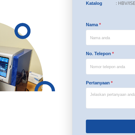
Katalog
:
HBV/IS
Nama
*
No. Telepon
*
Pertanyaan
*