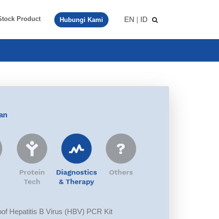
EN
|
ID
Stock Product
Hubungi Kami
aan
f Hepatitis B Virus (HBV) PCR Kit