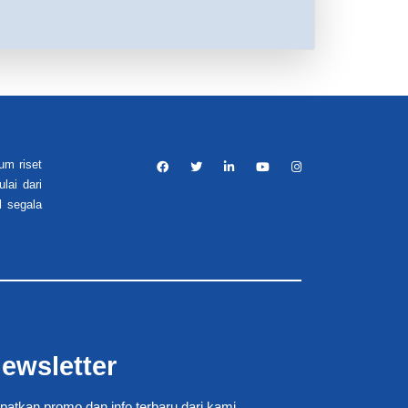
um riset
lai dari
l segala
ewsletter
patkan promo dan info terbaru dari kami.