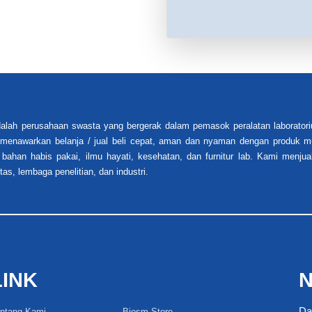
alah perusahaan swasta yang bergerak dalam pemasok peralatan laboratori
i menawarkan belanja / jual beli cepat, aman dan nyaman dengan produk mu
 bahan habis pakai, ilmu hayati, kesehatan, dan furnitur lab. Kami menjua
tas, lembaga penelitian, dan industri.
LINK
N
Da
ntang Kami
Biosm Store