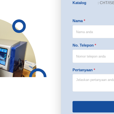
Katalog
:
CHT/IS
Nama
*
No. Telepon
*
Pertanyaan
*