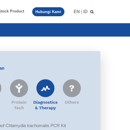
EN
|
ID
Stock Product
Hubungi Kami
aan
of Chlamydia trachomatis PCR Kit