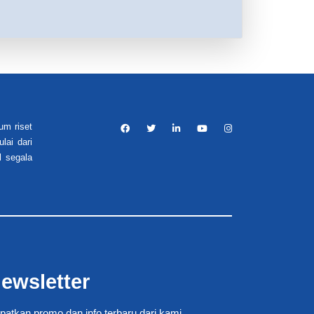
um riset
lai dari
l segala
ewsletter
patkan promo dan info terbaru dari kami.