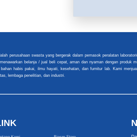
alah perusahaan swasta yang bergerak dalam pemasok peralatan laboratori
i menawarkan belanja / jual beli cepat, aman dan nyaman dengan produk mu
 bahan habis pakai, ilmu hayati, kesehatan, dan furnitur lab. Kami menjua
tas, lembaga penelitian, dan industri.
LINK
N
Da
ntang Kami
Biosm Store