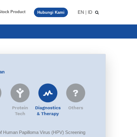
EN
|
ID
Stock Product
Hubungi Kami
aan
f Human Papilloma Virus (HPV) Screening