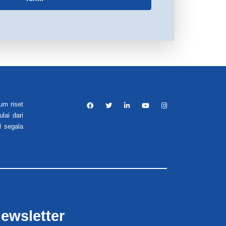
um riset
lai dari
l segala
ewsletter