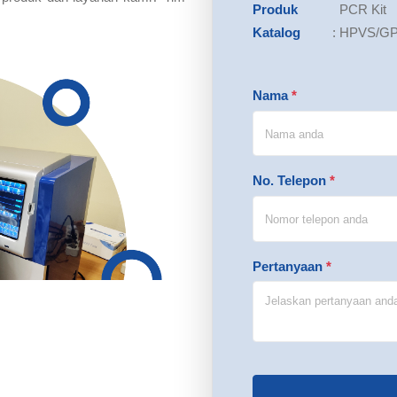
Produk
PCR Kit
Katalog
:
HPVS/G
Nama
*
No. Telepon
*
Pertanyaan
*