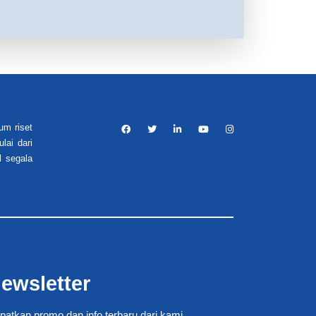
um riset
lai dari
l segala
ewsletter
patkan promo dan info terbaru dari kami.