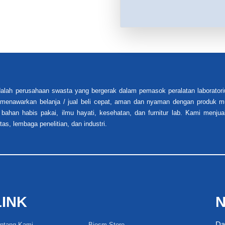
alah perusahaan swasta yang bergerak dalam pemasok peralatan laboratori
i menawarkan belanja / jual beli cepat, aman dan nyaman dengan produk mu
 bahan habis pakai, ilmu hayati, kesehatan, dan furnitur lab. Kami menjua
tas, lembaga penelitian, dan industri.
LINK
N
Da
ntang Kami
Biosm Store