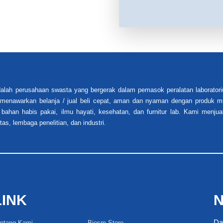
alah perusahaan swasta yang bergerak dalam pemasok peralatan laboratori
i menawarkan belanja / jual beli cepat, aman dan nyaman dengan produk mu
 bahan habis pakai, ilmu hayati, kesehatan, dan furnitur lab. Kami menjua
tas, lembaga penelitian, dan industri.
LINK
N
Da
ntang Kami
Biosm Store