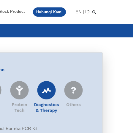
EN
|
ID
Stock Product
Hubungi Kami
aan
f Borrelia PCR Kit