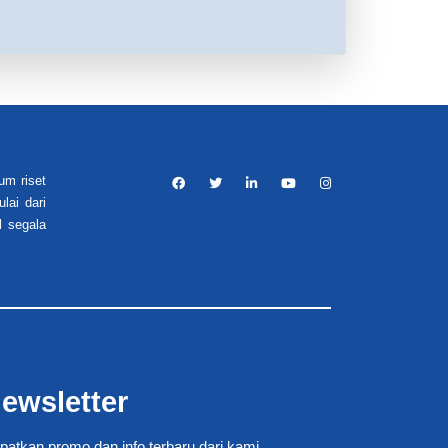
um riset
lai dari
l segala
ewsletter
patkan promo dan info terbaru dari kami.