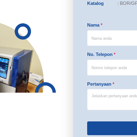
Katalog
:
BOR/GP
Nama
*
No. Telepon
*
Pertanyaan
*