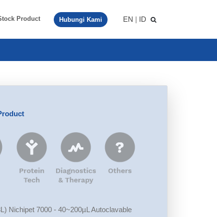
EN
|
ID
Stock Product
Hubungi Kami
Product
8L) Nichipet 7000 - 40~200µL Autoclavable