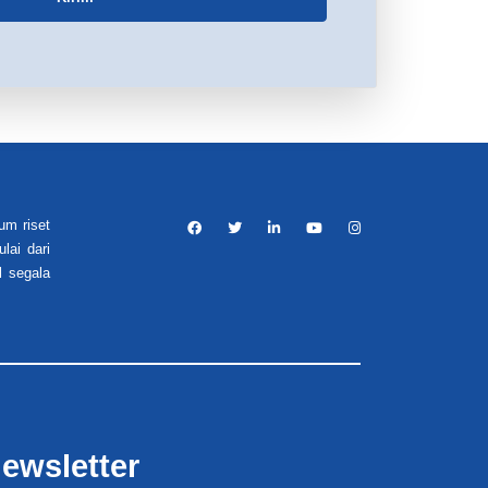
um riset
lai dari
l segala
ewsletter