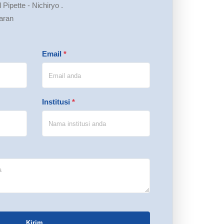
 Pipette - Nichiryo .
aran
Email
*
Institusi
*
Kirim