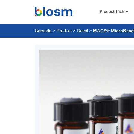
Product Tech
Beranda
>
Product
>
Detail
>
MACS® MicroBeads -