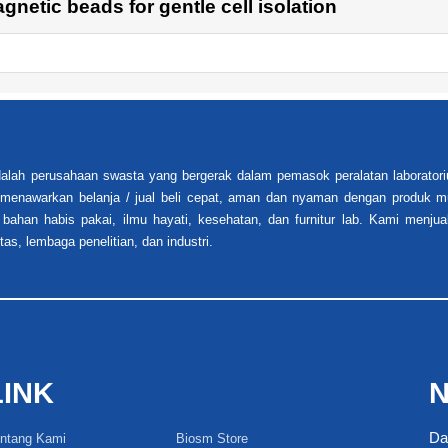
etic beads for gentle cell isolation
alah perusahaan swasta yang bergerak dalam pemasok peralatan laboratori
i menawarkan belanja / jual beli cepat, aman dan nyaman dengan produk mu
 bahan habis pakai, ilmu hayati, kesehatan, dan furnitur lab. Kami menjua
tas, lembaga penelitian, dan industri.
LINK
N
Da
ntang Kami
Biosm Store