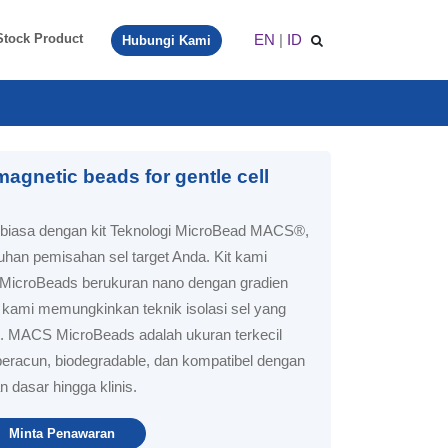
EN
|
ID
Stock Product
Hubungi Kami
gnetic beads for gentle cell
r biasa dengan kit Teknologi MicroBead MACS®,
han pemisahan sel target Anda. Kit kami
MicroBeads berukuran nano dengan gradien
 kami memungkinkan teknik isolasi sel yang
n. MACS MicroBeads adalah ukuran terkecil
 beracun, biodegradable, dan kompatibel dengan
an dasar hingga klinis.
Minta Penawaran