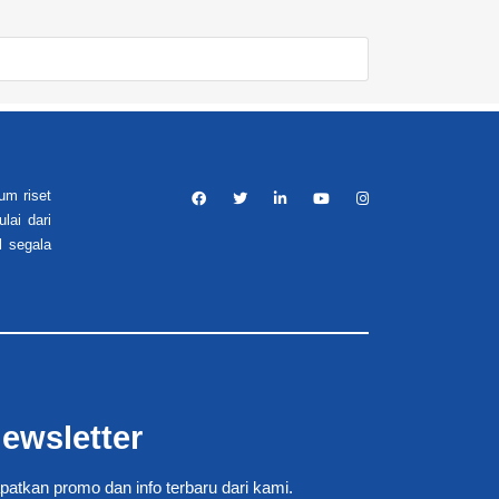
um riset
lai dari
l segala
ewsletter
patkan promo dan info terbaru dari kami.