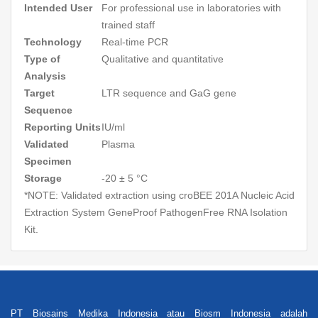
Intended User
For professional use in laboratories with
trained staff
Technology
Real-time PCR
Type of
Qualitative and quantitative
Analysis
Target
LTR sequence and
GaG
gene
Sequence
Reporting Units
IU/ml
Validated
Plasma
Specimen
Storage
-20 ± 5 °C
*NOTE: Validated extraction using croBEE 201A Nucleic Acid
Extraction System GeneProof PathogenFree RNA Isolation
Kit.
PT Biosains Medika Indonesia atau Biosm Indonesia adalah