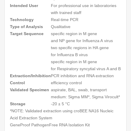
Intended User
For professional use in laboratories
with trained staff
Technology
Real-time PCR
Type of Analysis
Qualitative
Target Sequence
specific region in
M
gene
and
NP
gene for
Influenza A
virus
two specific regions in
HA
gene
for
Influenza B
virus
specific region in
M
gene
for
Respiratory syncytial virus
A and B
Extraction/Inhibition
PCR inhibition and RNA extraction
Control
efficiency control
Validated Specimen
aspirate, BAL, swab, transport
medium: Sigma MM*, Sigma Virocult*
Storage
-20 ± 5 °C
*NOTE: Validated extraction using croBEE NA16 Nucleic
Acid Extraction System
GeneProof PathogenFree RNA Isolation Kit