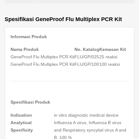
Spesifikasi GeneProof Flu Multiplex PCR Kit
Informasi Produk
Nama Produk
No. Katalog
Kemasan Kit
GeneProof Flu Multiplex PCR Kit
FLU/GP/025
25 reaksi
GeneProof Flu Multiplex PCR Kit
FLU/GP/100
100 reaksi
Spesifikasi Produk
Indication
in vitro
diagnostic medical device
Analytical
Influenza A
virus,
Influenza B
virus
Specificity
and
Respiratory syncytial virus
A and
B, 100 %