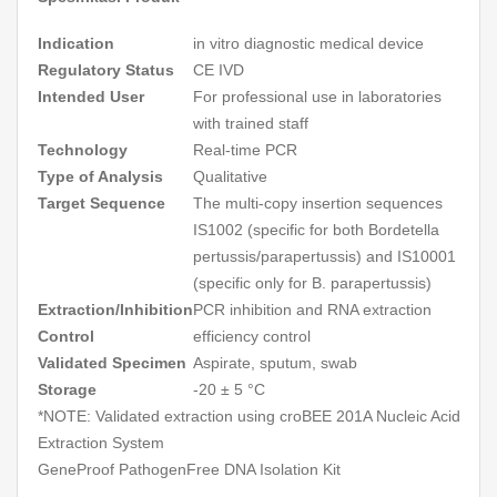
Indication
in vitro
diagnostic medical device
Regulatory Status
CE IVD
Intended User
For professional use in laboratories
with trained staff
Technology
Real-time PCR
Type of Analysis
Qualitative
Target Sequence
The multi-copy insertion sequences
IS1002 (specific for both
Bordetella
pertussis/parapertussis
) and IS10001
(specific only for
B. parapertussis
)
Extraction/Inhibition
PCR inhibition and RNA extraction
Control
efficiency control
Validated Specimen
Aspirate, sputum, swab
Storage
-20 ± 5 °C
*NOTE: Validated extraction using croBEE 201A Nucleic Acid
Extraction System
GeneProof PathogenFree DNA Isolation Kit