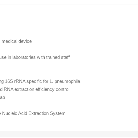
 medical device
se in laboratories with trained staff
ing
16S
rRNA specific for
L. pneumophila
d RNA extraction efficiency control
wab
 Nucleic Acid Extraction System