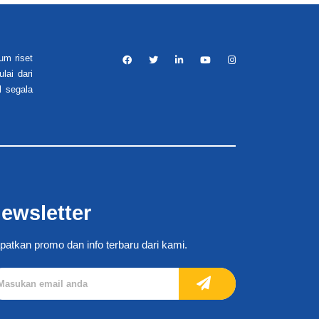
um riset
lai dari
l segala
ewsletter
patkan promo dan info terbaru dari kami.