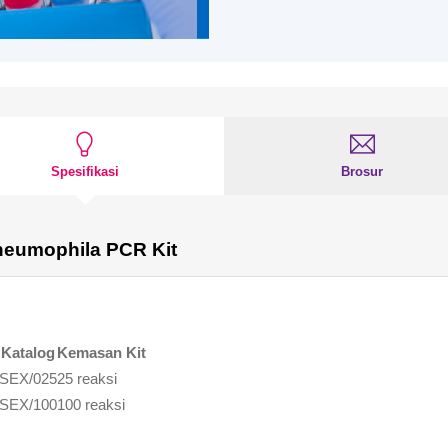
Spesifikasi
Brosur
pneumophila PCR Kit
 Katalog
Kemasan Kit
ISEX/025
25 reaksi
ISEX/100
100 reaksi