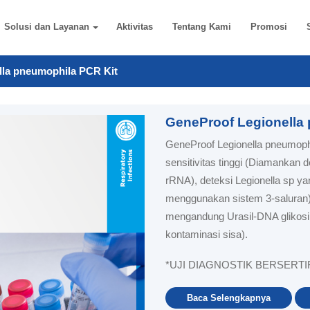
Solusi dan Layanan
Aktivitas
Tentang Kami
Promosi
lla pneumophila PCR Kit
GeneProof Legionella
GeneProof Legionella pneumoph
sensitivitas tinggi (Diamankan
rRNA), deteksi Legionella sp y
menggunakan sistem 3-saluran)
mengandung Urasil-DNA glikos
kontaminasi sisa).
*UJI DIAGNOSTIK BERSERTIF
Baca Selengkapnya