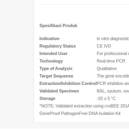
Spesifikasi Produk
Indication
in vitro
diagnostic
Regulatory Status
CE IVD
Intended User
For professional u
Technology
Real-time PCR
Type of Analysis
Qualitative
Target Sequence
The gene encod
Extraction/Inhibition Control
PCR inhibition an
Validated Specimen
BAL, sputum, s
Storage
-20 ± 5 °C
*NOTE: Validated extraction using croBEE 201A
GeneProof PathogenFree DNA Isolation Kit