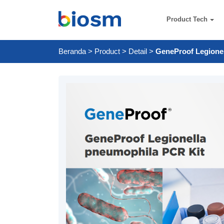
Product Tech
Beranda
>
Product
>
Detail
>
GeneProof Legione