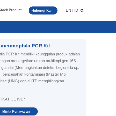
EN
|
ID
Stock Product
Hubungi Kami
 pneumophila PCR Kit
ila PCR Kit memiliki keunggulan produk adalah
 dengan menargetkan urutan multikopi gen 16S
ang andal (Memungkinkan deteksi Legionella sp.
, pencegahan kontaminasi (Master Mix
ilase (UNG) dan dUTP menghilangkan
IKAT CE IVD*
Minta Penawaran