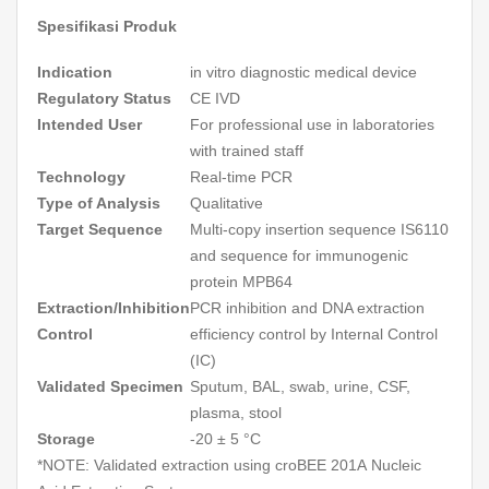
Spesifikasi Produk
Indication
in vitro
diagnostic medical device
Regulatory Status
CE IVD
Intended User
For professional use in laboratories
with trained staff
Technology
Real-time PCR
Type of Analysis
Qualitative
Target Sequence
Multi-copy insertion sequence IS6110
and sequence for immunogenic
protein MPB64
Extraction/Inhibition
PCR inhibition and DNA extraction
Control
efficiency control by Internal Control
(IC)
Validated Specimen
Sputum, BAL, swab, urine, CSF,
plasma, stool
Storage
-20 ± 5 °C
*NOTE: Validated extraction using croBEE 201A Nucleic