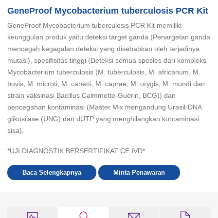
GeneProof Mycobacterium tuberculosis PCR Kit
GeneProof Mycobacterium tuberculosis PCR Kit memiliki
keunggulan produk yaitu deteksi target ganda (Penargetan ganda
mencegah kegagalan deteksi yang disebabkan oleh terjadinya
mutasi), spesifisitas tinggi (Deteksi semua spesies dari kompleks
Mycobacterium tuberculosis
(
M. tuberculosis, M. africanum, M.
bovis, M. microti, M. canetti, M. caprae, M. orygis, M. mundi
dan
strain vaksinasi
Bacillus
Calmmette-Guérin, BCG)) dan
pencegahan kontaminasi (Master Mix mengandung Urasil-DNA
glikosilase (UNG) dan dUTP yang menghilangkan kontaminasi
sisa).
*UJI DIAGNOSTIK BERSERTIFIKAT CE IVD*
Baca Selengkapnya
Minta Penawaran