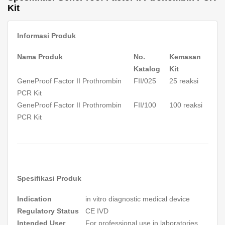
Kit
Informasi Produk
Nama Produk
No.
Kemasan
Katalog
Kit
GeneProof Factor II Prothrombin
FII/025
25 reaksi
PCR Kit
GeneProof Factor II Prothrombin
FII/100
100 reaksi
PCR Kit
Spesifikasi Produk
Indication
in vitro
diagnostic medical device
Regulatory Status
CE IVD
Intended User
For professional use in laboratories