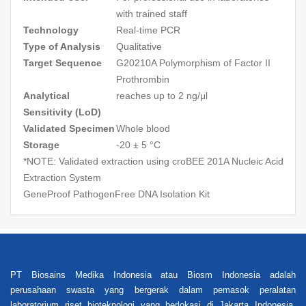
with trained staff
Technology
Real-time PCR
Type of Analysis
Qualitative
Target Sequence
G20210A Polymorphism of Factor II
Prothrombin
Analytical
reaches up to 2 ng/μl
Sensitivity (LoD)
Validated Specimen
Whole blood
Storage
-20 ± 5 °C
*NOTE: Validated extraction using croBEE 201A Nucleic Acid
Extraction System
GeneProof PathogenFree DNA Isolation Kit
PT Biosains Medika Indonesia atau Biosm Indonesia adalah
perusahaan swasta yang bergerak dalam pemasok peralatan
laboratorium riset bioteknologi yang berlokasi di Jakarta Indonesia.