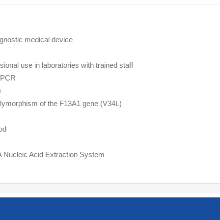
gnostic medical device
sional use in laboratories with trained staff
e PCR
e
ymorphism of the F13A1 gene (V34L)
od
 Nucleic Acid Extraction System