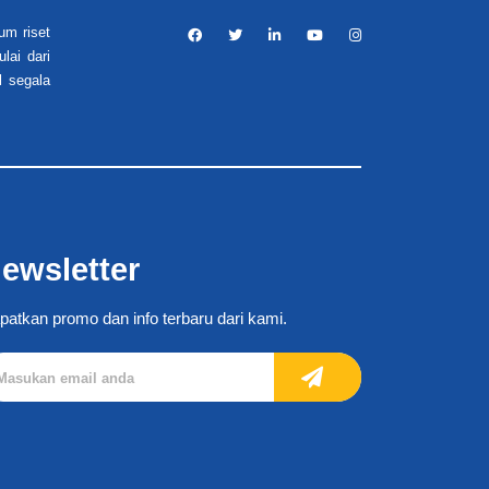
um riset
lai dari
l segala
ewsletter
patkan promo dan info terbaru dari kami.