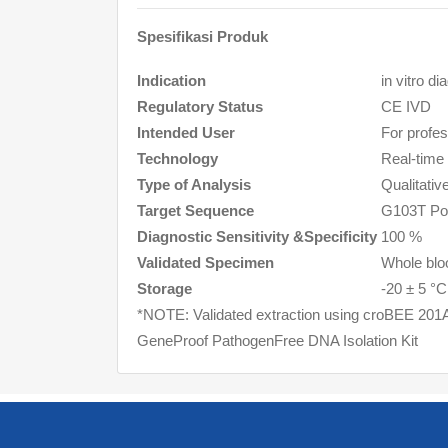
Spesifikasi Produk
Indication
in vitro
dia
Regulatory Status
CE IVD
Intended User
For profes
Technology
Real-tim
Type of Analysis
Qualitativ
Target Sequence
G103T Pol
Diagnostic Sensitivity &Specificity
100 %
Validated Specimen
Whole blo
Storage
-20 ± 5 °C
*NOTE: Validated extraction using croBEE 201A
GeneProof PathogenFree DNA Isolation Kit