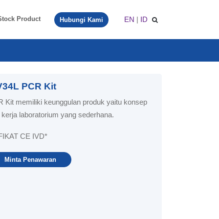
EN
|
ID
Stock Product
Hubungi Kami
 V34L PCR Kit
 Kit memiliki keunggulan produk yaitu konsep
kerja laboratorium yang sederhana.
IKAT CE IVD*
Minta Penawaran