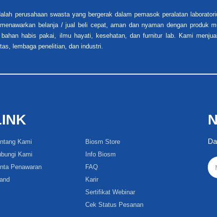
alah perusahaan swasta yang bergerak dalam pemasok peralatan laboratori
i menawarkan belanja / jual beli cepat, aman dan nyaman dengan produk mu
 bahan habis pakai, ilmu hayati, kesehatan, dan furnitur lab. Kami menjua
tas, lembaga penelitian, dan industri.
LINK
N
Da
ntang Kami
Biosm Store
bungi Kami
Info Biosm
nta Penawaran
FAQ
and
Karir
Sertifikat Webinar
Cek Status Pesanan