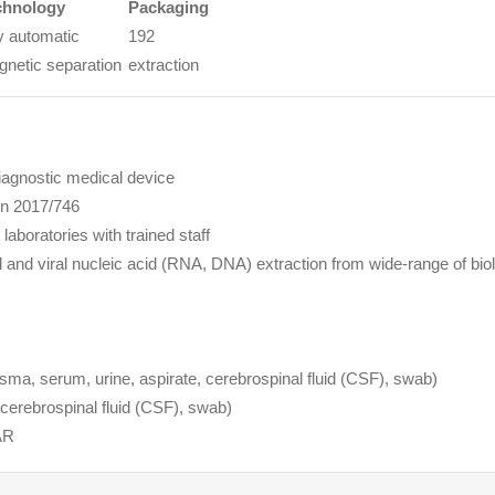
chnology
Packaging
ly automatic
192
netic separation
extraction
diagnostic medical device
on 2017/746
laboratories with trained staff
l and viral nucleic acid (RNA, DNA) extraction from wide-range of biol
ma, serum, urine, aspirate, cerebrospinal fluid (CSF), swab)
erebrospinal fluid (CSF), swab)
TAR