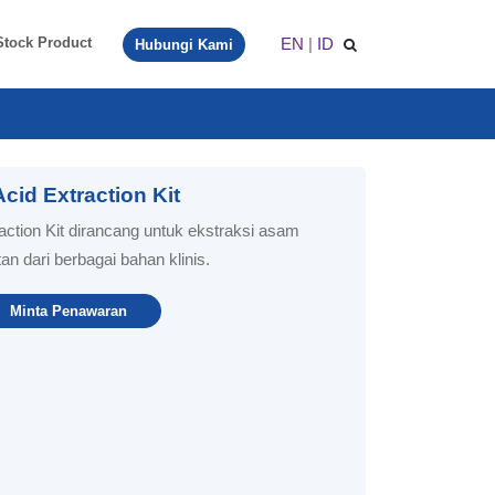
EN
|
ID
Stock Product
Hubungi Kami
id Extraction Kit
tion Kit dirancang untuk ekstraksi asam
n dari berbagai bahan klinis.
Minta Penawaran