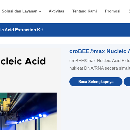
Solusi dan Layanan
Aktivitas
Tentang Kami
Promosi
 Acid Extraction Kit
croBEE®max Nucleic Ac
croBEE®max Nucleic Acid Extrac
nukleat DNA/RNA secara simulta
Baca Selengkapnya