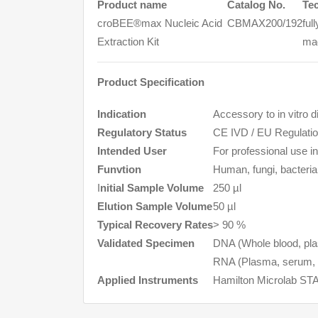
Product name
Catalog No.
Te
croBEE®max Nucleic Acid
CBMAX200/192
ful
Extraction Kit
mag
Product Specification
Indication
Accessory to in vitro 
Regulatory Status
CE IVD / EU Regulati
Intended User
For professional use in 
Funvtion
Human, fungi, bacteria
I
nitial Sample Volume
250 µl
Elution Sample Volume
50 µl
Typical Recovery Rates
> 90 %
Validated Specimen
DNA (Whole blood, plas
RNA (Plasma, serum, c
Applied Instruments​
Hamilton Microlab S