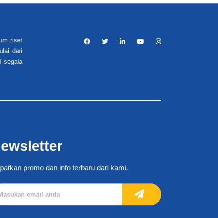
um riset
lai dari
l segala
ewsletter
patkan promo dan info terbaru dari kami.