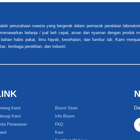
alah perusahaan swasta yang bergerak dalam pemasok peralatan laboratori
i menawarkan belanja / jual beli cepat, aman dan nyaman dengan produk mu
 bahan habis pakai, ilmu hayati, kesehatan, dan furnitur lab. Kami menjua
tas, lembaga penelitian, dan industri.
LINK
N
Da
ntang Kami
Biosm Store
bungi Kami
Info Biosm
nta Penawaran
FAQ
and
Karir