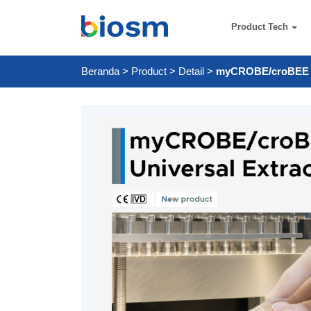
Product Tech
Beranda
>
Product
>
Detail
>
myCROBE/croBEE 2.