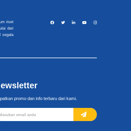
um riset
lai dari
l segala
ewsletter
patkan promo dan info terbaru dari kami.