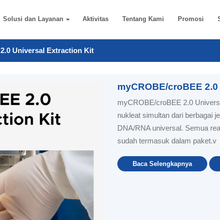
Solusi dan Layanan
Aktivitas
Tentang Kami
Promosi
0 Universal Extraction Kit
myCROBE/croBEE 2.0 Un
myCROBE/croBEE 2.0 Universal
nukleat simultan dari berbagai j
DNA/RNA universal. Semua reag
sudah termasuk dalam paket.v
Baca Selengkapnya