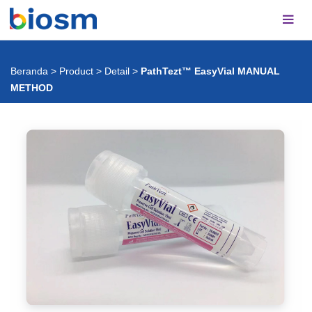
Beranda
>
Product
>
Detail
>
PathTezt™ EasyVial MANUAL
METHOD