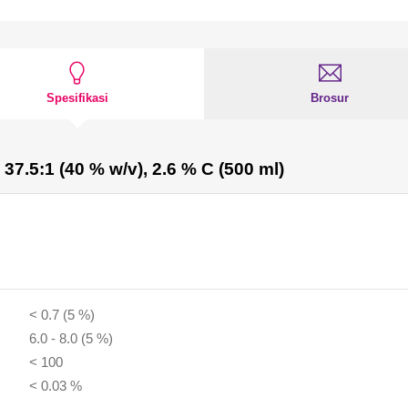
Spesifikasi
Brosur
37.5:1 (40 % w/v), 2.6 % C (500 ml)
< 0.7 (5 %)
6.0 - 8.0 (5 %)
< 100
< 0.03 %