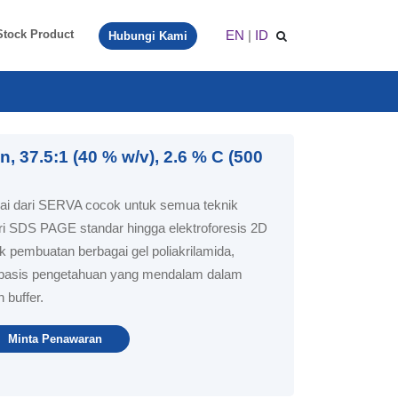
EN
|
ID
Stock Product
Hubungi Kami
, 37.5:1 (40 % w/v), 2.6 % C (500
kai dari SERVA cocok untuk semua teknik
dari SDS PAGE standar hingga elektroforesis 2D
tuk pembuatan berbagai gel poliakrilamida,
asis pengetahuan yang mendalam dalam
 buffer.
Minta Penawaran