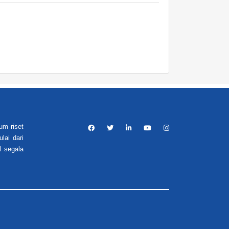
um riset
lai dari
l segala