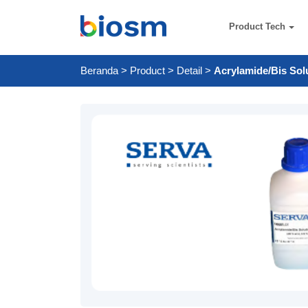
Product Tech
Beranda
>
Product
>
Detail
>
Acrylamide/Bis Solu