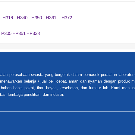
-
H319
-
H340
-
H350
-
H361f
-
H372
-
P305 +P351 +P338
alah perusahaan swasta yang bergerak dalam pemasok peralatan laboratori
i menawarkan belanja / jual beli cepat, aman dan nyaman dengan produk mu
 bahan habis pakai, ilmu hayati, kesehatan, dan furnitur lab. Kami menjua
tas, lembaga penelitian, dan industri.