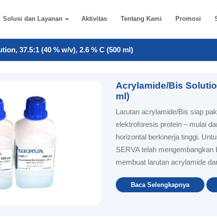
Solusi dan Layanan
Aktivitas
Tentang Kami
Promosi
tion, 37.5:1 (40 % w/v), 2.6 % C (500 ml)
Acrylamide/Bis Solution
ml)
Larutan acrylamide/Bis siap pa
elektroforesis protein – mulai 
horizontal berkinerja tinggi. Un
SERVA telah mengembangkan b
membuat larutan acrylamide dan
Baca Selengkapnya