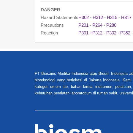
DANGER
Hazard Statements
H302
-
H312
-
H315
-
H317
Precautions
P201
-
P264
-
P280
Reaction
P301 +P312
-
P302 +P352
PT Biosains Medika Indonesia atau Biosm Indonesia ad
bioteknologi yang berlokasi di Jakarta Indonesia. Kam
kategori umum lab, bahan kimia, instrumen, peralatan,
kebutuhan peralatan laboratorium di rumah sakit, universi