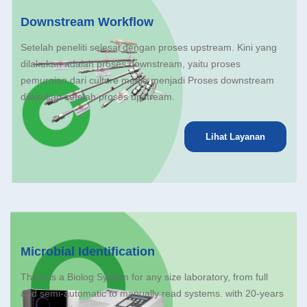
Downstream Workflow
Setelah peneliti selesai dengan proses upstream. Kini yang
dilakukan adalah proses downstream, yaitu proses
pemurnian dari culture media menjadi Proses downstream
dilakukan setelah proses upstream.
Lihat Layanan
Microbial Identification
There is a Biolog System for any size laboratory, from full
and semi-automatic to manually read systems. with 20-years