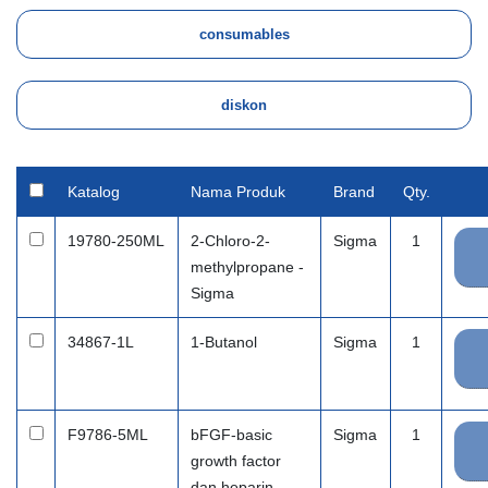
Katalog
Nama Produk
Brand
Qty.
19780-250ML
2-Chloro-2-
Sigma
1
methylpropane -
Sigma
34867-1L
1-Butanol
Sigma
1
F9786-5ML
bFGF-basic
Sigma
1
growth factor
dan heparin