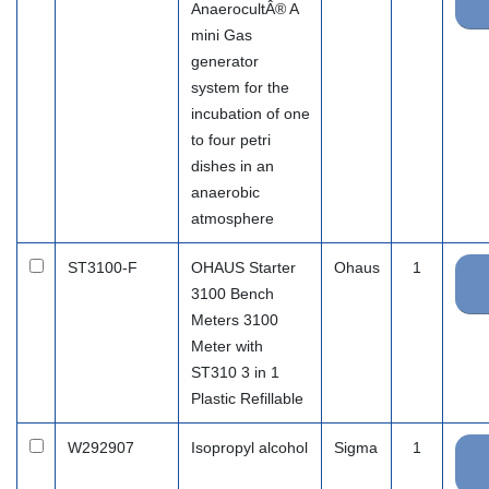
AnaerocultÂ® A
mini Gas
generator
system for the
incubation of one
to four petri
dishes in an
anaerobic
atmosphere
ST3100-F
OHAUS Starter
Ohaus
1
3100 Bench
Meters 3100
Meter with
ST310 3 in 1
Plastic Refillable
W292907
Isopropyl alcohol
Sigma
1