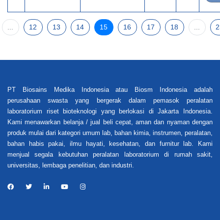
...
12
13
14
15
16
17
18
...
2
PT Biosains Medika Indonesia atau Biosm Indonesia adalah
perusahaan swasta yang bergerak dalam pemasok peralatan
laboratorium riset bioteknologi yang berlokasi di Jakarta Indonesia.
Kami menawarkan belanja / jual beli cepat, aman dan nyaman dengan
produk mulai dari kategori umum lab, bahan kimia, instrumen, peralatan,
bahan habis pakai, ilmu hayati, kesehatan, dan furnitur lab. Kami
menjual segala kebutuhan peralatan laboratorium di rumah sakit,
universitas, lembaga penelitian, dan industri.