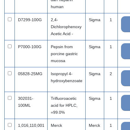
human
D7299-100G
2,4-
Sigma
1
Dichlorophenoxy
Acetic Acid -
P7000-100G
Pepsin from
Sigma
1
porcine gastric
mucosa
05828-25MG
Isopropyl 4-
Sigma
2
hydroxybenzoate
302031-
Trifluoroacetic
Sigma
1
100ML
acid for HPLC,
=99.0%
1,016,110,001
Merck
Merck
1