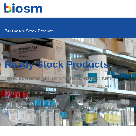
Beranda
>
Stock Product
Ready Stock Products
Tersedia peralatan laboratorium riset bioteknologi, Kami
menawarkan belanja jual beli cepat, aman dan nyaman
dengan produk mulai dari kategori umum lab, bahan kimia,
instrumen, peralatan, bahan habis pakai, ilmu hayati,
kesehatan, dan furnitur lab