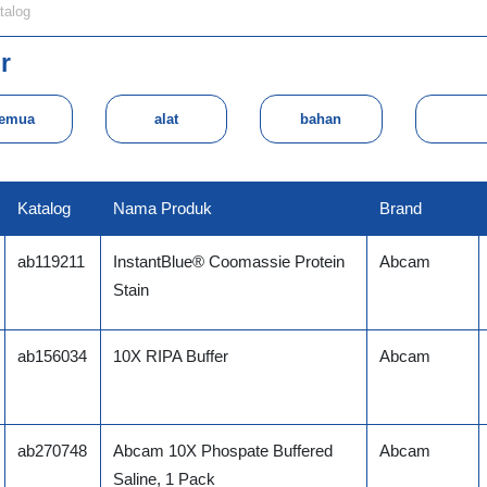
er
emua
Katalog
Nama Produk
Brand
ab119211
InstantBlue® Coomassie Protein
Abcam
Stain
ab156034
10X RIPA Buffer
Abcam
ab270748
Abcam 10X Phospate Buffered
Abcam
Saline, 1 Pack