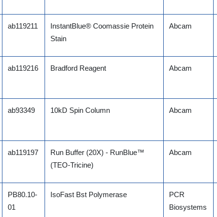
ab119211
InstantBlue® Coomassie Protein
Abcam
Stain
ab119216
Bradford Reagent
Abcam
ab93349
10kD Spin Column
Abcam
ab119197
Run Buffer (20X) - RunBlue™
Abcam
(TEO-Tricine)
PB80.10-
IsoFast Bst Polymerase
PCR
01
Biosystems