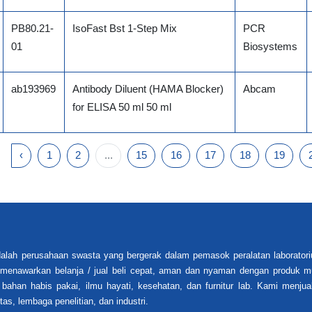
PB80.21-
IsoFast Bst 1-Step Mix
PCR
01
Biosystems
ab193969
Antibody Diluent (HAMA Blocker)
Abcam
for ELISA 50 ml 50 ml
‹
1
2
...
15
16
17
18
19
alah perusahaan swasta yang bergerak dalam pemasok peralatan laboratori
i menawarkan belanja / jual beli cepat, aman dan nyaman dengan produk mu
 bahan habis pakai, ilmu hayati, kesehatan, dan furnitur lab. Kami menjua
tas, lembaga penelitian, dan industri.