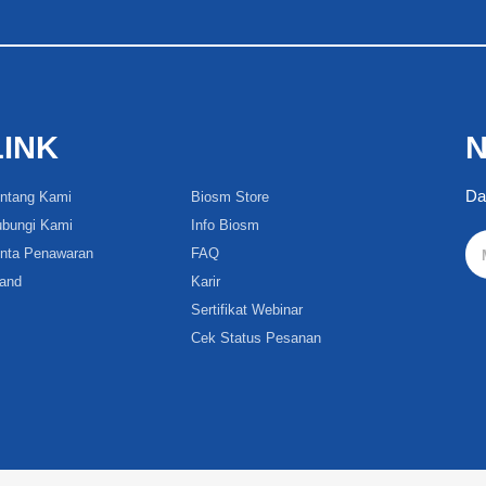
LINK
N
Da
ntang Kami
Biosm Store
bungi Kami
Info Biosm
nta Penawaran
FAQ
and
Karir
Sertifikat Webinar
Cek Status Pesanan