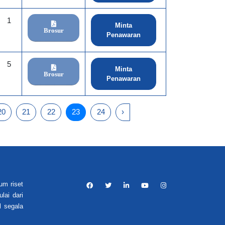
1
Minta
Brosur
Penawaran
5
Minta
Brosur
Penawaran
20
21
22
23
24
›
um riset
lai dari
l segala