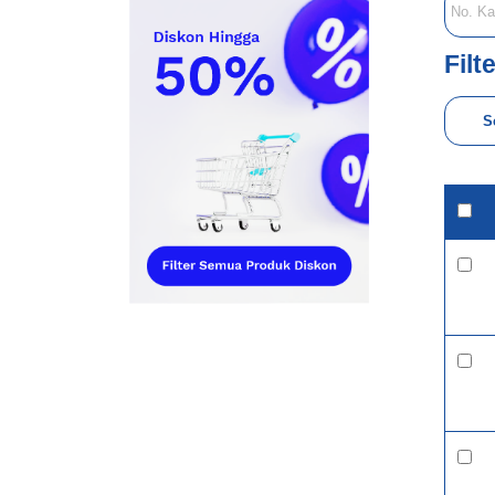
Filt
S