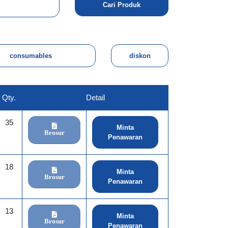
Qty.
Detail
35
Minta
Brosur
Penawaran
18
Minta
Brosur
Penawaran
13
Minta
Brosur
Penawaran