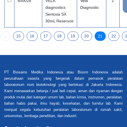
400028
VELA
Vela
2
diagnostics
Diagnostic
Sentosa SX
30mL Reservoir
...
15
16
17
18
19
20
21
22
PT Biosains Medika Indonesia atau Biosm Indonesia adalah
perusahaan swasta yang bergerak dalam pemasok peralatan
laboratorium riset bioteknologi yang berlokasi di Jakarta Indonesia.
Kami menawarkan belanja / jual beli cepat, aman dan nyaman dengan
produk mulai dari kategori umum lab, bahan kimia, instrumen, peralatan,
bahan habis pakai, ilmu hayati, kesehatan, dan furnitur lab. Kami
menjual segala kebutuhan peralatan laboratorium di rumah sakit,
universitas, lembaga penelitian, dan industri.