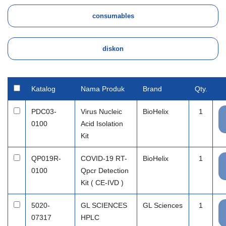
Katalog
Nama Produk
Brand
Qty.
PDC03-
Virus Nucleic
BioHelix
1
0100
Acid Isolation
Kit
QP019R-
COVID-19 RT-
BioHelix
1
0100
Qpcr Detection
Kit ( CE-IVD )
5020-
GL SCIENCES
GL Sciences
1
07317
HPLC