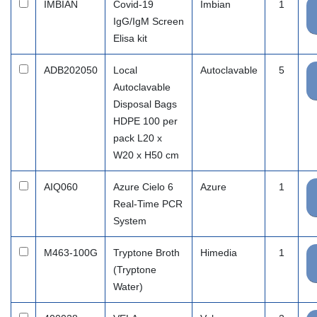
IMBIAN
Covid-19
Imbian
1
IgG/IgM Screen
Elisa kit
ADB202050
Local
Autoclavable
5
Autoclavable
Disposal Bags
HDPE 100 per
pack L20 x
W20 x H50 cm
AIQ060
Azure Cielo 6
Azure
1
Real-Time PCR
System
M463-100G
Tryptone Broth
Himedia
1
(Tryptone
Water)