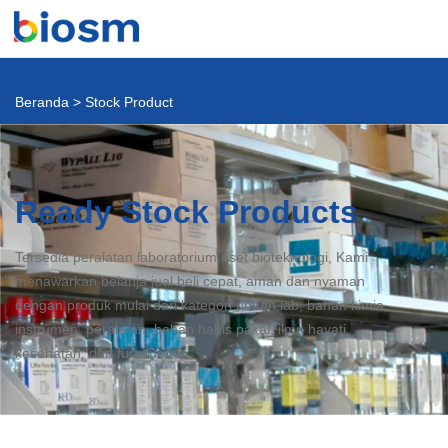
Beranda
>
Stock Product
Ready Stock Products
Tersedia peralatan laboratorium riset bioteknologi, Kami
menawarkan belanja jual beli cepat, aman dan nyaman
dengan produk mulai dari kategori umum lab, bahan kimia,
instrumen, peralatan, bahan habis pakai, ilmu hayati,
kesehatan, dan furnitur lab