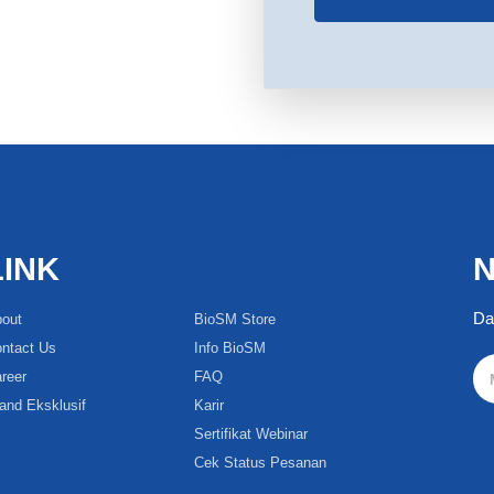
LINK
N
Da
out
BioSM Store
ntact Us
Info BioSM
reer
FAQ
and Eksklusif
Karir
Sertifikat Webinar
Cek Status Pesanan