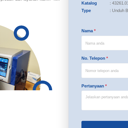
Katalog
:
43261.0
Type
:
Unduh B
Nama
*
No. Telepon
*
Pertanyaan
*