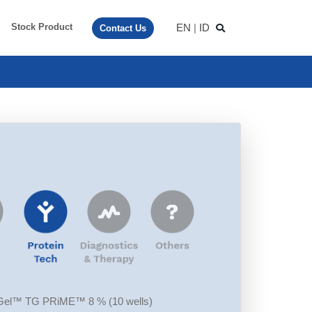
EN
|
ID
Stock Product
Contact Us
el™ TG PRiME™ 8 % (10 wells)