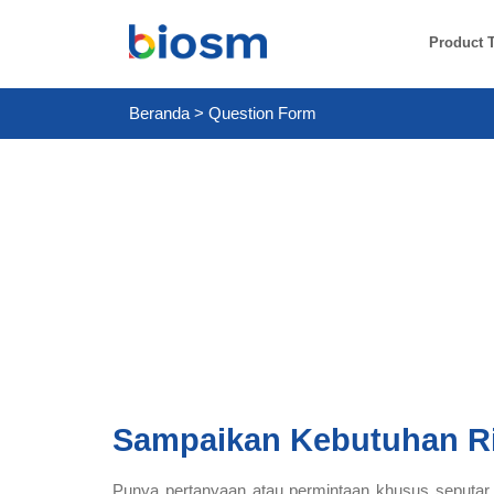
Product 
Beranda
>
Question Form
Sampaikan Kebutuhan R
Punya pertanyaan atau permintaan khusus seputar