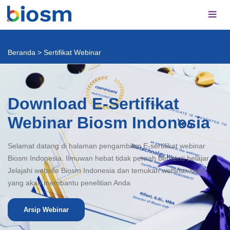
Beranda
>
Sertifikat Webinar
Download E-Sertifikat
Webinar Biosm Indonesia
Selamat datang di halaman pengambilan E-sertifikat webinar
Biosm Indonesia. Ilmuwan hebat tidak pernah berhenti belajar.
Jelajahi website Biosm Indonesia dan temukan webinar kami
yang akan membantu penelitian Anda
Arsip Webinar