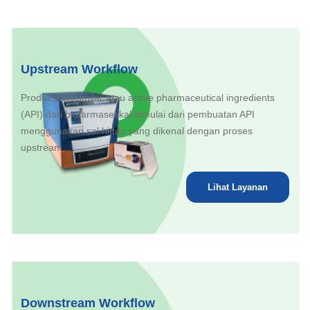
Upstream Workflow
Produksi biosimilar atau active pharmaceutical ingredients
(API) dari biofarmasetikal dimulai dari pembuatan API
menggunakan sel hidup yang dikenal dengan proses
upstream.
Lihat Layanan
Downstream Workflow