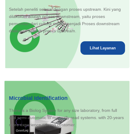
Setelah peneliti selesai dengan proses upstream. Kini yang
dilakukan adalah proses downstream, yaitu proses
pemurnian dari culture media menjadi Proses downstream
dilakukan setelah proses upstream.
Lihat Layanan
Microbial Identification
There is a Biolog System for any size laboratory, from full
and semi-automatic to manually read systems. with 20-years
more experience serving customer.