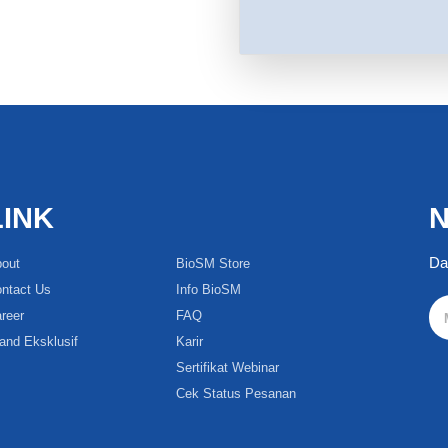
LINK
N
Da
out
BioSM Store
ntact Us
Info BioSM
reer
FAQ
and Eksklusif
Karir
Sertifikat Webinar
Cek Status Pesanan