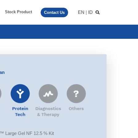
EN
|
ID
Stock Product
Contact Us
aan
 Large Gel NF 12.5 % Kit