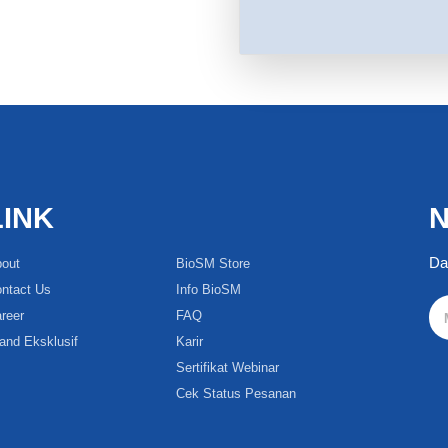
LINK
N
Da
out
BioSM Store
ntact Us
Info BioSM
reer
FAQ
and Eksklusif
Karir
Sertifikat Webinar
Cek Status Pesanan