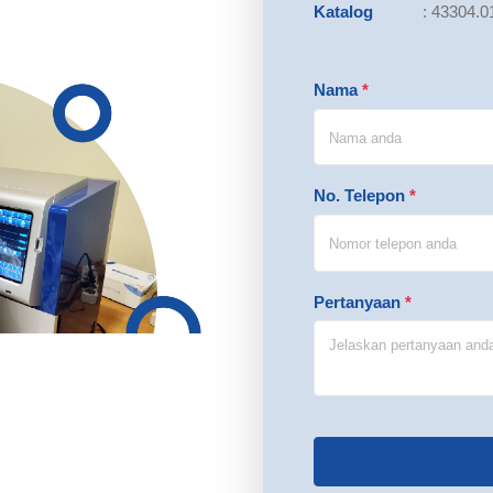
Katalog
:
43304.0
Nama
*
No. Telepon
*
Pertanyaan
*