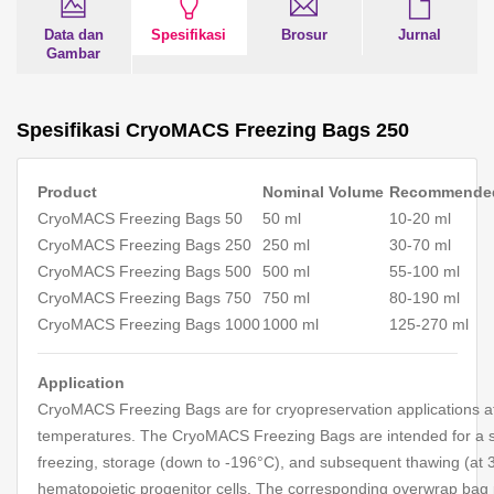
Data dan
Spesifikasi
Brosur
Jurnal
Gambar
Spesifikasi CryoMACS Freezing Bags 250
Product
Nominal Volume
Recommended 
CryoMACS Freezing Bags 50
50 ml
10-20 ml
CryoMACS Freezing Bags 250
250 ml
30-70 ml
CryoMACS Freezing Bags 500
500 ml
55-100 ml
CryoMACS Freezing Bags 750
750 ml
80-190 ml
CryoMACS Freezing Bags 1000
1000 ml
125-270 ml
Application
CryoMACS Freezing Bags are for cryopreservation applications at
temperatures. The CryoMACS Freezing Bags are intended for a si
freezing, storage (down to -196°C), and subsequent thawing (at 
hematopoietic progenitor cells. The corresponding overwrap bag 