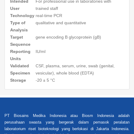
Intended
For professional use in laboratories with
User
trained staff
Technology
real-time PCR
Type of
qualitative and quantitative
Analysis
Target
gene encoding B glycoprotein (gB)
Sequence
Reporting
IU/ml
Units
Validated
CSF, plasma, serum, urine, swab (genital,
Specimen
vesicular), whole blood (EDTA)
Storage
-20 ± 5 °C
PT Biosains Medika Indonesia atau Biosm Indonesia adalah
perusahaan swasta yang bergerak dalam pemasok peralatan
laboratorium riset bioteknologi yang berlokasi di Jakarta Indonesia.