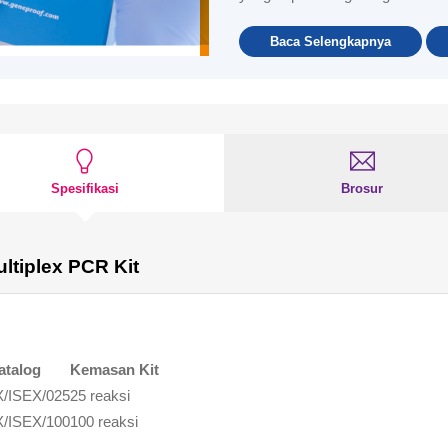
Baca Selengkapnya
Spesifikasi
Brosur
ltiplex PCR Kit
atalog
Kemasan Kit
/ISEX/025
25 reaksi
/ISEX/100
100 reaksi