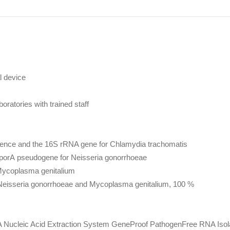
l device
boratories with trained staff
uence and the 16S rRNA gene for
Chlamydia trachomatis
porA
pseudogene for
Neisseria gonorrhoeae
ycoplasma genitalium
Neisseria gonorrhoeae and Mycoplasma genitalium,
100 %
 Nucleic Acid Extraction System GeneProof PathogenFree RNA Isolat