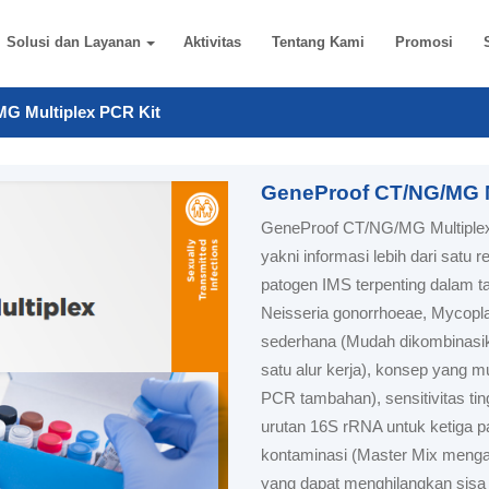
Solusi dan Layanan
Aktivitas
Tentang Kami
Promosi
G Multiplex PCR Kit
GeneProof CT/NG/MG M
GeneProof CT/NG/MG Multiplex 
yakni informasi lebih dari sat
patogen IMS terpenting dalam t
Neisseria gonorrhoeae
,
Mycopla
sederhana (Mudah dikombinasik
satu alur kerja), konsep yang 
PCR tambahan), sensitivitas ti
urutan 16S rRNA untuk ketiga p
kontaminasi (Master Mix meng
yang dapat menghilangkan sisa 