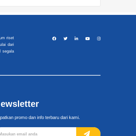
um riset
lai dari
l segala
ewsletter
patkan promo dan info terbaru dari kami.