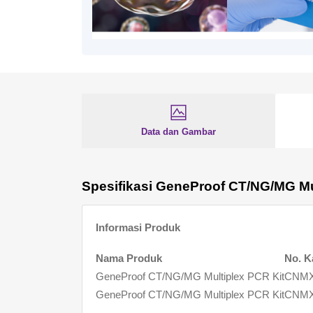
Data dan Gambar
Spesifikasi GeneProof CT/NG/MG Mu
Informasi Produk
Nama Produk
No. K
GeneProof CT/NG/MG Multiplex PCR Kit
CNMX
GeneProof CT/NG/MG Multiplex PCR Kit
CNMX