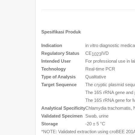
Spesifikasi Produk
Indication
in vitro
diagnostic medica
Regulatory Status
CE
IVD
1023
Intended User
For professional use in la
Technology
Real-time PCR
Type of Analysis
Qualitative
Target Sequence
The cryptic plasmid seq
The 16S rRNA gene and
The 16S rRNA gene for
M
Analytical Specificity
Chlamydia trachomatis, 
Validated Specimen
Swab, urine
Storage
-20 ± 5 °C
*NOTE: Validated extraction using croBEE 201A