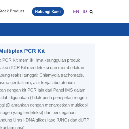
EN
|
ID
Stock Product
Hubungi Kami
ultiplex PCR Kit
PCR Kit memiliki lima keunggulan produk
u reaksi (PCR Kit mendeteksi dan membedakan
abung reaksi tunggal:
Chlamydia trachomatis
,
sma genitalium
), alur kerja laboratorium
an dengan kit PCR lain dari Panel IMS dalam
mudah digunakan (Tidak perlu pemipetan reagen
nggi (Diamankan dengan menargetkan multikopi
atogen yang terdeteksi) dan pencegahan
andung Urasil-DNA glikosilase (UNG) dan dUTP
kontaminasi).