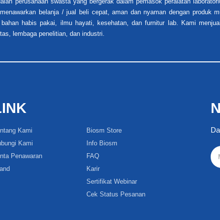
alah perusahaan swasta yang bergerak dalam pemasok peralatan laboratori
i menawarkan belanja / jual beli cepat, aman dan nyaman dengan produk mu
 bahan habis pakai, ilmu hayati, kesehatan, dan furnitur lab. Kami menjua
tas, lembaga penelitian, dan industri.
LINK
N
Da
ntang Kami
Biosm Store
bungi Kami
Info Biosm
nta Penawaran
FAQ
and
Karir
Sertifikat Webinar
Cek Status Pesanan