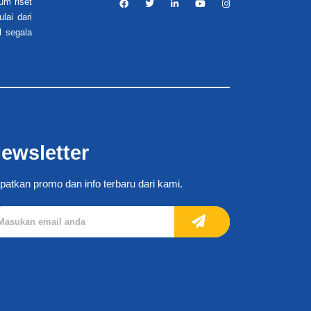
um riset
lai dari
l segala
ewsletter
patkan promo dan info terbaru dari kami.