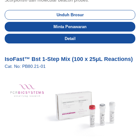
Scorpions® dan molecular beacon probes.
Unduh Brosur
Minta Penawaran
Detail
IsoFast™ Bst 1-Step Mix (100 x 25μL Reactions)
Cat. No: PB80.21-01