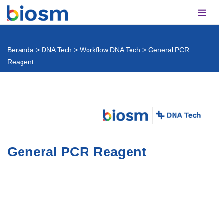
Beranda
>
DNA Tech
>
Workflow DNA Tech
>
General PCR
Reagent
General PCR Reagent