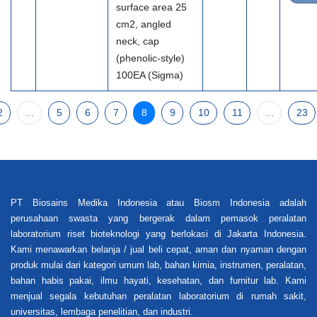
surface area 25
cm2, angled
neck, cap
(phenolic-style)
100EA (Sigma)
2
...
5
6
7
8
9
10
11
...
23
PT Biosains Medika Indonesia atau Biosm Indonesia adalah
perusahaan swasta yang bergerak dalam pemasok peralatan
laboratorium riset bioteknologi yang berlokasi di Jakarta Indonesia.
Kami menawarkan belanja / jual beli cepat, aman dan nyaman dengan
produk mulai dari kategori umum lab, bahan kimia, instrumen, peralatan,
bahan habis pakai, ilmu hayati, kesehatan, dan furnitur lab. Kami
menjual segala kebutuhan peralatan laboratorium di rumah sakit,
universitas, lembaga penelitian, dan industri.