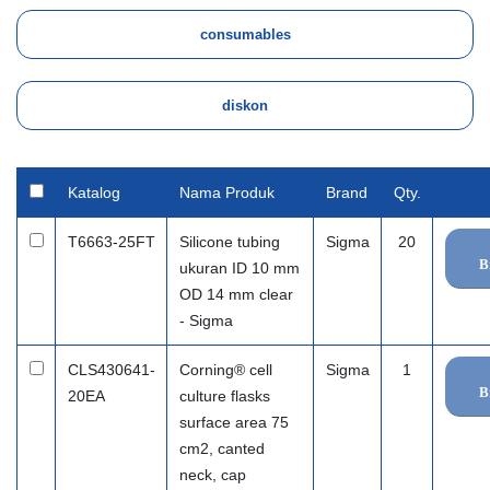
Katalog
Nama Produk
Brand
Qty.
T6663-25FT
Silicone tubing
Sigma
20
B
ukuran ID 10 mm
OD 14 mm clear
- Sigma
CLS430641-
Corning® cell
Sigma
1
B
20EA
culture flasks
surface area 75
cm2, canted
neck, cap