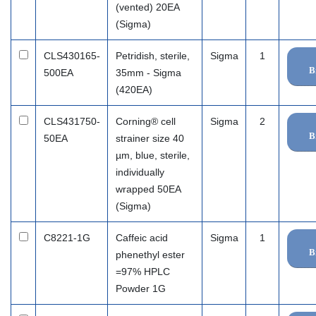
(vented) 20EA
(Sigma)
CLS430165-
Petridish, sterile,
Sigma
1
B
500EA
35mm - Sigma
(420EA)
CLS431750-
Corning® cell
Sigma
2
B
50EA
strainer size 40
µm, blue, sterile,
individually
wrapped 50EA
(Sigma)
C8221-1G
Caffeic acid
Sigma
1
B
phenethyl ester
=97% HPLC
Powder 1G