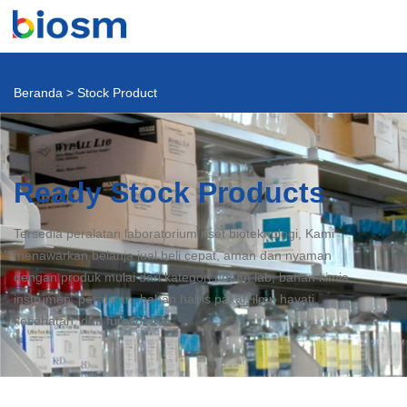
Beranda
>
Stock Product
Ready Stock Products
Tersedia peralatan laboratorium riset bioteknologi, Kami
menawarkan belanja jual beli cepat, aman dan nyaman
dengan produk mulai dari kategori umum lab, bahan kimia,
instrumen, peralatan, bahan habis pakai, ilmu hayati,
kesehatan, dan furnitur lab