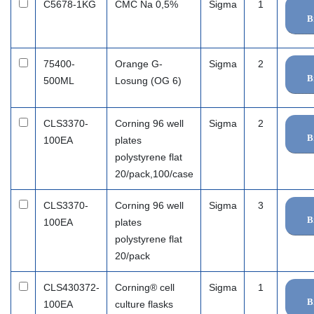
C5678-1KG
CMC Na 0,5%
Sigma
1
B
75400-
Orange G-
Sigma
2
B
500ML
Losung (OG 6)
CLS3370-
Corning 96 well
Sigma
2
B
100EA
plates
polystyrene flat
20/pack,100/case
CLS3370-
Corning 96 well
Sigma
3
B
100EA
plates
polystyrene flat
20/pack
CLS430372-
Corning® cell
Sigma
1
B
100EA
culture flasks