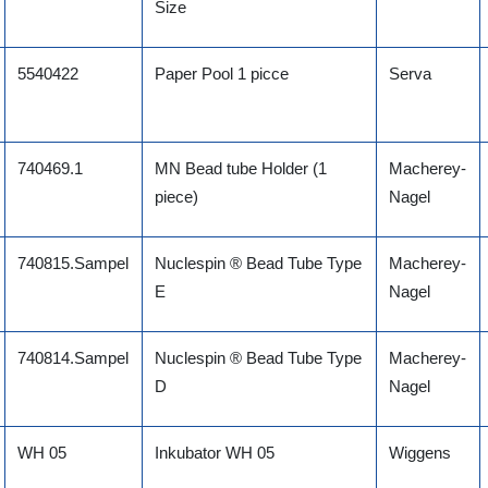
Size
5540422
Paper Pool 1 picce
Serva
740469.1
MN Bead tube Holder (1
Macherey-
piece)
Nagel
740815.Sampel
Nuclespin ® Bead Tube Type
Macherey-
E
Nagel
740814.Sampel
Nuclespin ® Bead Tube Type
Macherey-
D
Nagel
WH 05
Inkubator WH 05
Wiggens