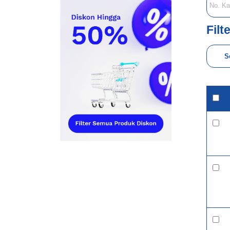
Filt
S