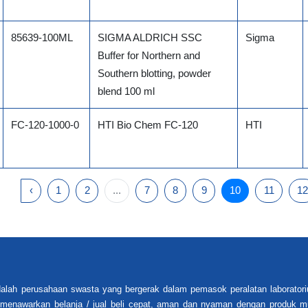
85639-100ML
SIGMA ALDRICH SSC
Sigma
Buffer for Northern and
Southern blotting, powder
blend 100 ml
FC-120-1000-0
HTI Bio Chem FC-120
HTI
‹
1
2
...
7
8
9
10
11
12
alah perusahaan swasta yang bergerak dalam pemasok peralatan laboratori
i menawarkan belanja / jual beli cepat, aman dan nyaman dengan produk mu