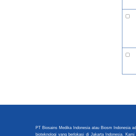
PT Biosains Medika Indonesia atau Biosm Indonesia ad
bioteknologi yang berlokasi di Jakarta Indonesia. Kam