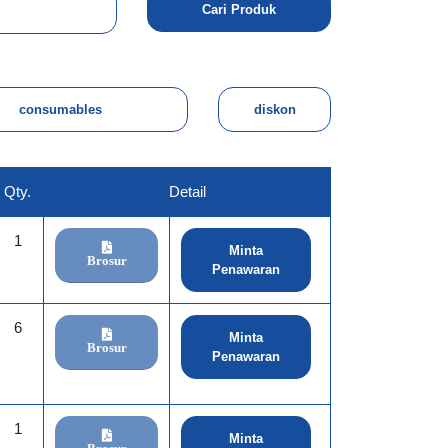
Qty.
Detail
1
Minta
Brosur
Penawaran
6
Minta
Brosur
Penawaran
1
Minta