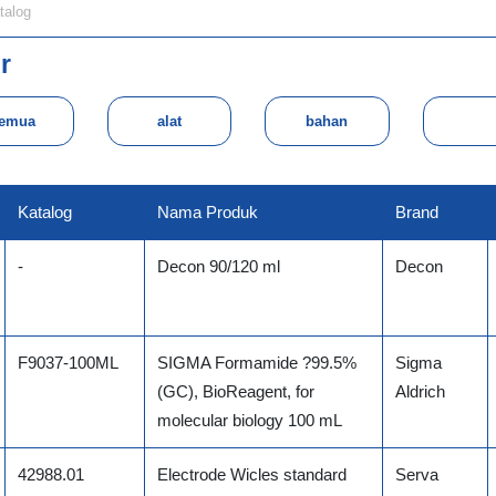
er
emua
Katalog
Nama Produk
Brand
-
Decon 90/120 ml
Decon
F9037-100ML
SIGMA Formamide ?99.5%
Sigma
(GC), BioReagent, for
Aldrich
molecular biology 100 mL
42988.01
Electrode Wicles standard
Serva