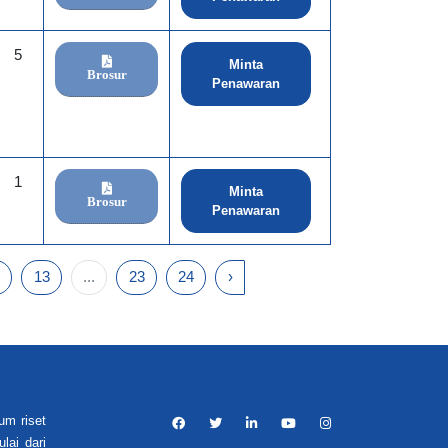
5
Minta
Brosur
Penawaran
1
Minta
Brosur
Penawaran
13
...
23
24
›
um riset
lai dari