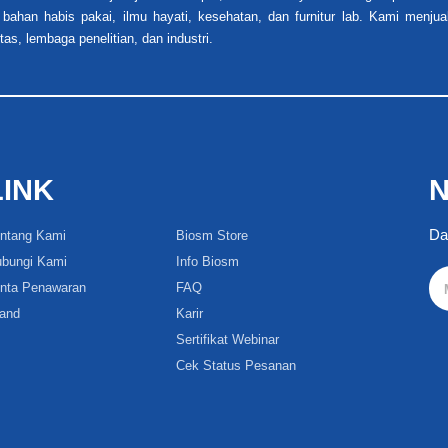
 bahan habis pakai, ilmu hayati, kesehatan, dan furnitur lab. Kami menjua
tas, lembaga penelitian, dan industri.
LINK
N
Da
ntang Kami
Biosm Store
bungi Kami
Info Biosm
nta Penawaran
FAQ
and
Karir
Sertifikat Webinar
Cek Status Pesanan