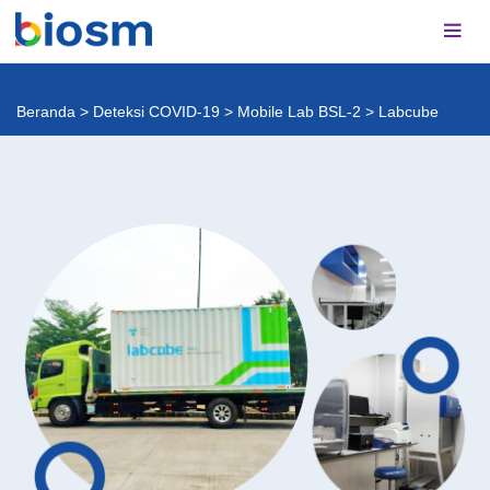
Beranda
>
Deteksi COVID-19
>
Mobile Lab BSL-2
>
Labcube