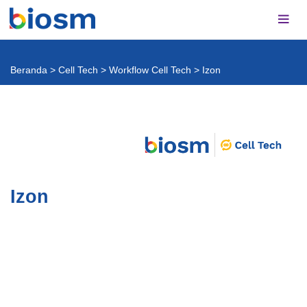
Beranda
>
Cell Tech
>
Workflow Cell Tech
>
Izon
Izon