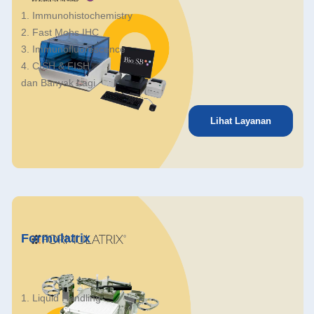
1. Immunohistochemistry
2. Fast Mohs IHC
3. Immunofluorescence
4. CISH & FISH
dan Banyak Lagi
Lihat Layanan
Formulatrix
1. Liquid Handling