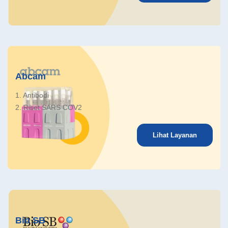
Abcam
1. Antibodi
2. Riset SARS COV2
Lihat Layanan
Bio SB