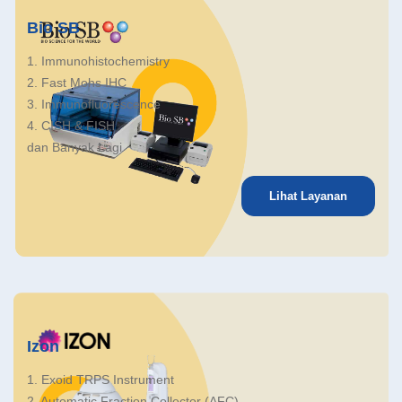
Bio SB
1. Immunohistochemistry
2. Fast Mohs IHC
3. Immunofluorescence
4. CISH & FISH
dan Banyak Lagi
Lihat Layanan
Izon
1. Exoid TRPS Instrument
2. Automatic Fraction Collector (AFC)