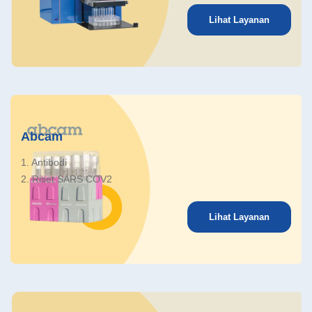
Lihat Layanan
Abcam
1. Antibodi
2. Riset SARS COV2
Lihat Layanan