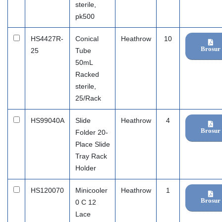
sterile,
pk500
HS4427R-
Conical
Heathrow
10
Brosur
25
Tube
50mL
Racked
sterile,
25/Rack
HS99040A
Slide
Heathrow
4
Brosur
Folder 20-
Place Slide
Tray Rack
Holder
HS120070
Minicooler
Heathrow
1
Brosur
0 C 12
Lace