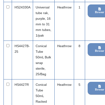
HS24330A
Universal
Heathrow
1
Brosur
tube rak,
purple, 16
mm to 31
mm tubes,
1/pak
HS4427B-
Conical
Heathrow
8
Brosur
25
Tube
50mL Bulk
wrap
sterile,
25/Bag
HS4427R
Conical
Heathrow
5
Brosur
Tube
50mL
Racked