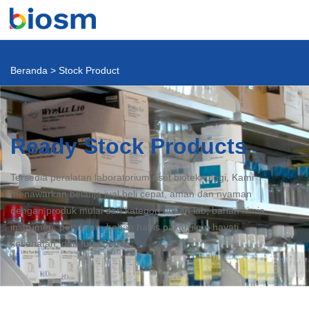
Beranda
>
Stock Product
Ready Stock Products
Tersedia peralatan laboratorium riset bioteknologi, Kami
menawarkan belanja jual beli cepat, aman dan nyaman
dengan produk mulai dari kategori umum lab, bahan kimia,
instrumen, peralatan, bahan habis pakai, ilmu hayati,
kesehatan, dan furnitur lab