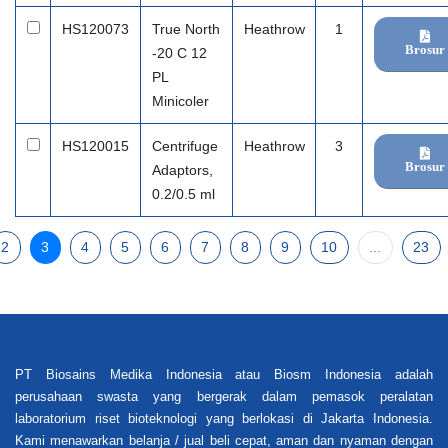
HS120073
True North
Heathrow
1
Brosur
-20 C 12
PL
Minicoler
HS120015
Centrifuge
Heathrow
3
Brosur
Adaptors,
0.2/0.5 ml
2
3
4
5
6
7
8
9
10
...
23
PT Biosains Medika Indonesia atau Biosm Indonesia adalah
perusahaan swasta yang bergerak dalam pemasok peralatan
laboratorium riset bioteknologi yang berlokasi di Jakarta Indonesia.
Kami menawarkan belanja / jual beli cepat, aman dan nyaman dengan