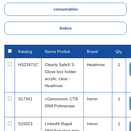
Katalog
Nama Produk
Brand
Qty.
HS23471C
Clearly Safe® 3-
Heathrow
1
Glove box holder
acrylic, clear -
Heathrow
S17341
i-Genonomic CTB
Intron
1
DNA Polimerase
S15023
Linked® Rapid
Intron
1
DNA Extration mini