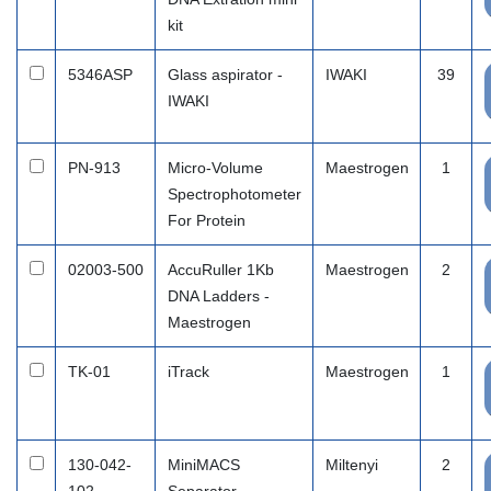
kit
5346ASP
Glass aspirator -
IWAKI
39
IWAKI
PN-913
Micro-Volume
Maestrogen
1
Spectrophotometer
For Protein
02003-500
AccuRuller 1Kb
Maestrogen
2
DNA Ladders -
Maestrogen
TK-01
iTrack
Maestrogen
1
130-042-
MiniMACS
Miltenyi
2