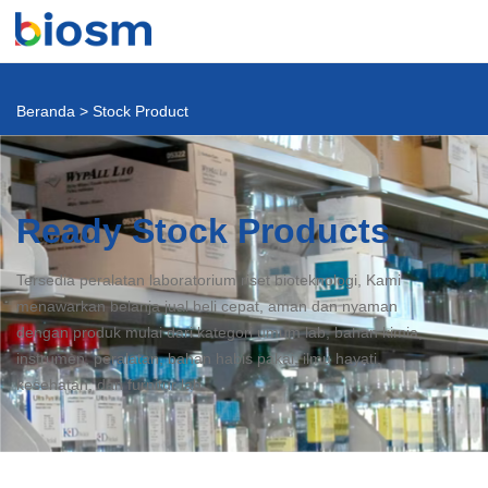
Beranda
>
Stock Product
Ready Stock Products
Tersedia peralatan laboratorium riset bioteknologi, Kami
menawarkan belanja jual beli cepat, aman dan nyaman
dengan produk mulai dari kategori umum lab, bahan kimia,
instrumen, peralatan, bahan habis pakai, ilmu hayati,
kesehatan, dan furnitur lab