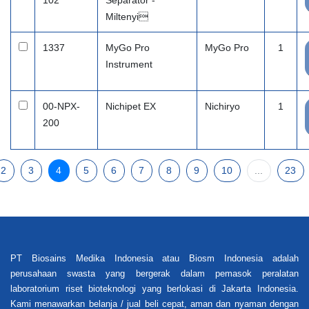
102
Separator -
Miltenyi
1337
MyGo Pro
MyGo Pro
1
Instrument
00-NPX-
Nichipet EX
Nichiryo
1
200
2
3
4
5
6
7
8
9
10
...
23
PT Biosains Medika Indonesia atau Biosm Indonesia adalah
perusahaan swasta yang bergerak dalam pemasok peralatan
laboratorium riset bioteknologi yang berlokasi di Jakarta Indonesia.
Kami menawarkan belanja / jual beli cepat, aman dan nyaman dengan