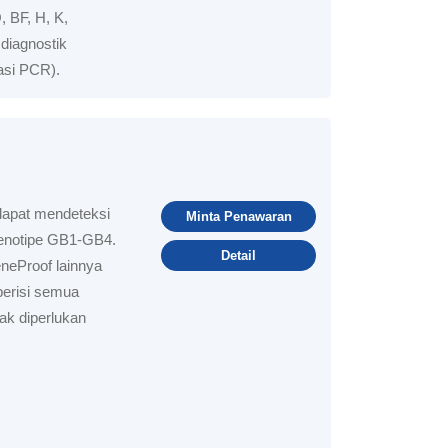
, BF, H, K,
diagnostik
kasi PCR).
apat mendeteksi
Minta Penawaran
enotipe GB1-GB4.
Detail
neProof lainnya
berisi semua
ak diperlukan