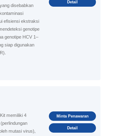
Detail
 yang disebabkan
kontaminasi
i efisiensi ekstraksi
 mendeteksi genotipe
ua genotipe HCV 1–
ng siap digunakan
R).
it memiliki 4
Minta Penawaran
 (perlindungan
Detail
leh mutasi virus),