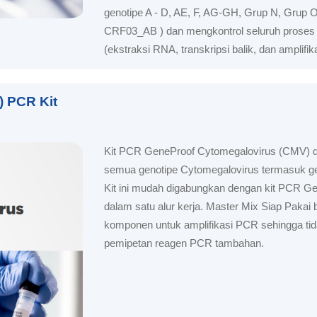
genotipe A - D, AE, F, AG-GH, Grup N, Grup O
CRF03_AB ) dan mengkontrol seluruh proses 
(ekstraksi RNA, transkripsi balik, dan amplifi
 PCR Kit
Kit PCR GeneProof Cytomegalovirus (CMV) d
semua genotipe Cytomegalovirus termasuk g
Kit ini mudah digabungkan dengan kit PCR Ge
dalam satu alur kerja. Master Mix Siap Pakai 
komponen untuk amplifikasi PCR sehingga tid
pemipetan reagen PCR tambahan.