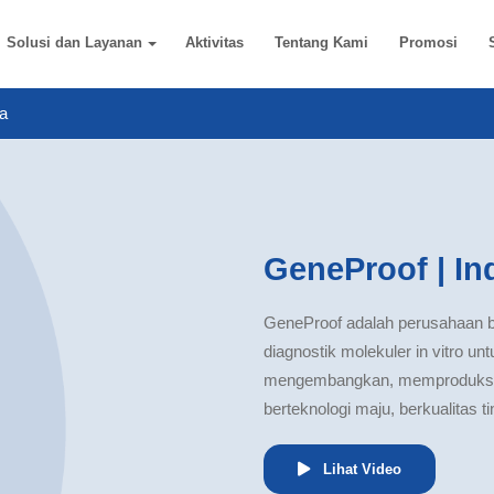
Solusi dan Layanan
Aktivitas
Tentang Kami
Promosi
ia
GeneProof | In
GeneProof adalah perusahaan bi
diagnostik molekuler in vitro un
mengembangkan, memproduksi,
berteknologi maju, berkualitas 
Lihat Video