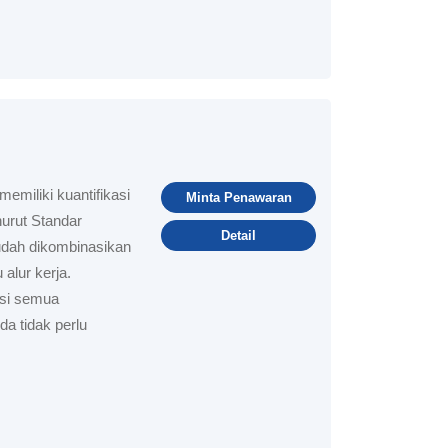
emiliki kuantifikasi
Minta Penawaran
urut Standar
Detail
udah dikombinasikan
alur kerja.
isi semua
a tidak perlu