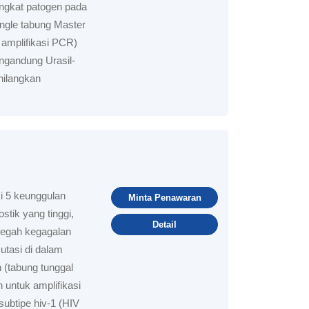
tingkat patogen pada
ngle tabung Master
amplifikasi PCR)
ngandung Urasil-
ilangkan
i 5 keunggulan
Minta Penawaran
stik yang tinggi,
Detail
cegah kegagalan
tasi di dalam
(tabung tunggal
 untuk amplifikasi
ubtipe hiv-1 (HIV