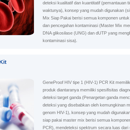
deteksi kualitatif dan kuantitatif (pemantauan 
waktunya), konsep yang mudah digunakan (si
Mix Siap Pakai berisi semua komponen untuk 
dan pencegahan kontaminasi (Master Mix me
DNA glikosilase (UNG) dan dUTP yang mengh
kontaminasi sisa).
Kit
GeneProof HIV tipe 1 (HIV-1) PCR Kit memilik
produk diantaranya memiliki spesifisitas diagno
deteksi target ganda (Penargetan ganda men
deteksi yang disebabkan oleh kemungkinan mu
genom HIV-1), konsep yang mudah digunakan 
siap pakai master mix berisi semua komponen
PCR), mendeteksi spektrum secara luas dari s